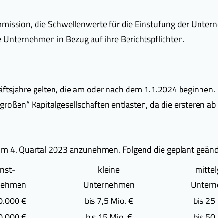
mmission, die Schwellenwerte für die Einstufung der Unt
le Unternehmen in Bezug auf ihre Berichtspflichten.
äftsjahre gelten, die am oder nach dem 1.1.2024 beginne
roßen“ Kapitalgesellschaften entlasten, da die ersteren ab
t im 4. Quartal 2023 anzunehmen. Folgend die geplant geän
inst-
kleine
mitte
nehmen
Unternehmen
Unter
0.000 €
bis 7,5 Mio. €
bis 25
0.000 €
bis 15 Mio. €
bis 50