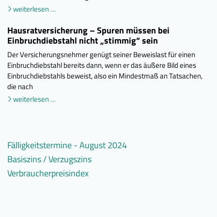
weiterlesen …
Hausratversicherung – Spuren müssen bei
Einbruchdiebstahl nicht „stimmig“ sein
Der Versicherungsnehmer genügt seiner Beweislast für einen
Einbruchdiebstahl bereits dann, wenn er das äußere Bild eines
Einbruchdiebstahls beweist, also ein Mindestmaß an Tatsachen,
die nach
weiterlesen …
Fälligkeitstermine - August 2024
Basiszins / Verzugszins
weiterlesen
Umsatzsteuer
…
(mtl.),
Verbraucherpreisindex
weiterlesen
Verzugszinssatz
Lohn-
…
seit
Verbraucherpreisindex
weiterlesen
u.
1.1.2002:
(2020
…
Kirchenlohnsteuer,
(§
=
Soli.-